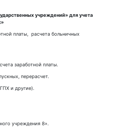
осударственных учреждений» для учета
х»
отной платы, расчета больничных
ета заработной платы.
скных, перерасчет.
ПХ и другие).
ного учреждения 8».